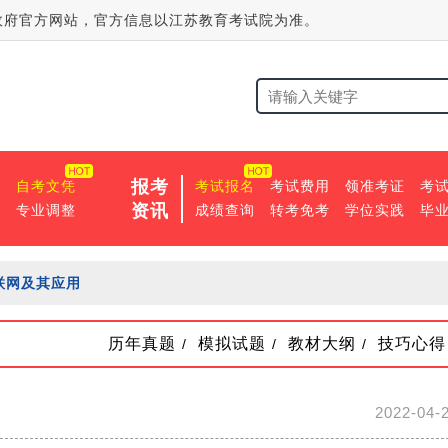
政府官方网站，官方信息以江苏教育考试院为准。
报考
校
自考文凭
考试报名
考试费用
领准考证
考
资讯
业
专业调整
成绩查询
转考免考
学位实践
毕
联网及其应用
历年真题
模拟试题
教材大纲
技巧心得
/
/
/
2022-04-