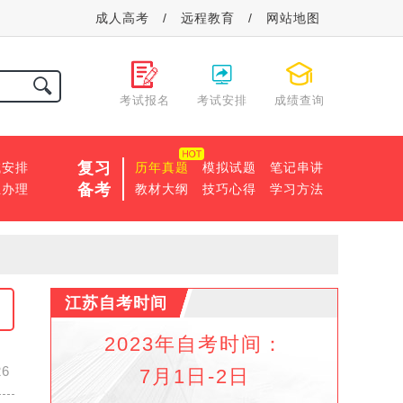
成人高考
/
远程教育
/
网站地图
考试报名
考试安排
成绩查询
复习
试安排
历年真题
模拟试题
笔记串讲
备考
业办理
教材大纲
技巧心得
学习方法
江苏自考时间
2023年自考时间：
26
7月1日-2日